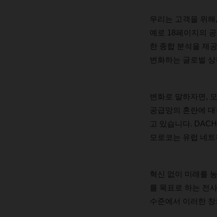
우리는
고객을
위해
예로
18
페이지의
공
한
종합
분석을
제
변화하는
글로벌
상
변화로
말하자면
,
공급망의
혼란에
대
고
있습니다
. DAC
모로코는
유럽
네트
혁신
없이
미래를
를
목표로
하는
전
수준에서
이러한
창