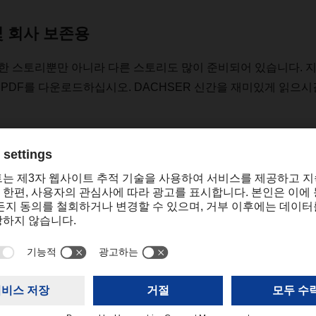
및 회사 보존용
한
스토리뿐만
아니라
다른
스토리도
많이
준비되어
있습니다
.
PDF
를
다운로드하십시오
. DACHSER
신간을
재미있게
읽으시
도
보실
수
있습니다
.
R magazine 01/23
(6,66 MB)