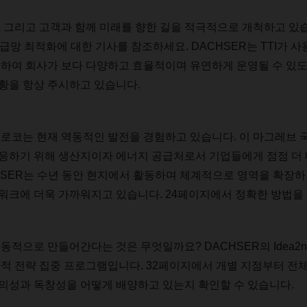
,
그리고
고객과
함께
미래를
향한
길을
적극적으로
개척하고
있
급망
최적화에
대한
기사를
참조하세요
. DACHSER
는
TTI
가
사
공하여
회사가
보다
다양하고
효율적이며
유연하게
운영될
수
있
황을
항상
주시하고
있습니다
.
모로코는
현재
역동적인
발전을
경험하고
있습니다
.
이
마그레브
응하기
위해
생산지이자
에너지
공급처로서
기업들에게
점점
더
HSER
는
수년
동안
현지에서
활동하며
체계적으로
영역을
확장하
워크에
더욱
가까워지고
있습니다
. 24
페이지에서
정확한
방법을
능동적으로
만들어간다는
것은
무엇일까요
? DACHSER
의
Idea2n
사적
전략
집중
프로그램입니다
. 32
페이지에서
개별
지점부터
전
의성과
독창성을
어떻게
배양하고
있는지
확인할
수
있습니다
.