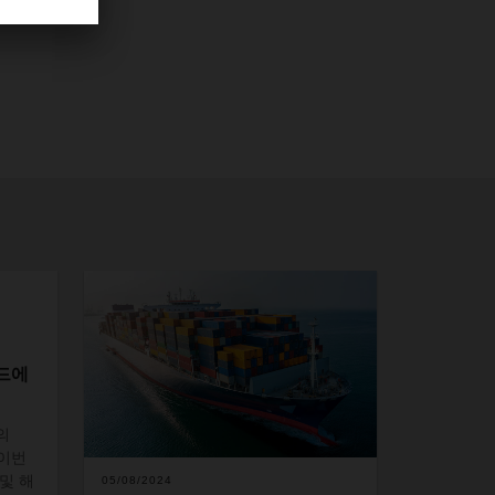
랜드에
의
이번
및
해
05/08/2024