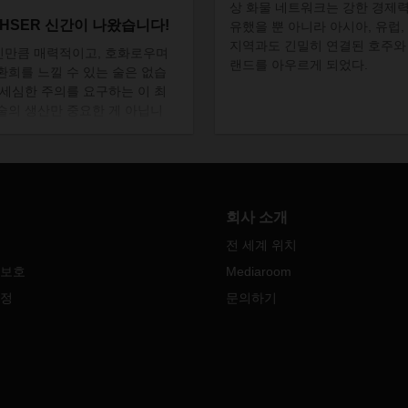
상
화물
네트워크는
강한
경제
CHSER 신간이 나왔습니다!
유했을
뿐
아니라
아시아
,
유럽
,
지역과도
긴밀히
연결된
호주와
인만큼
매력적이고
,
호화로우며
랜드를
아우르게
되었다
.
환희를
느낄
수
있는
술은
없습
세심한
주의를
요구하는
이
최
술의
생산만
중요한
게
아닙니
페인을
포도원에서
판매대나
독
사까지
운송하는
데에도
최고급
프로세스가
필요합니다
.
회사 소개
전 세계 위치
 보호
Mediaroom
설정
문의하기