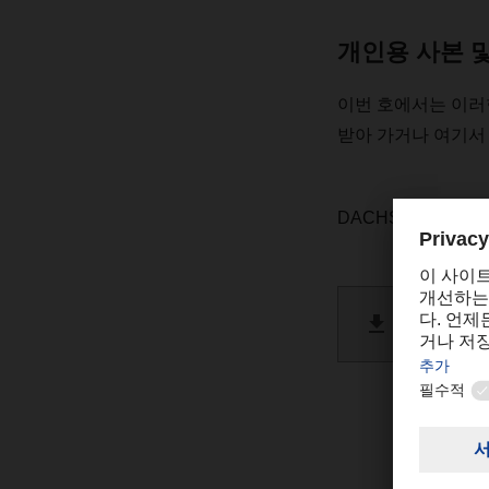
개인용 사본 
이번
호에서는
이러
받아
가거나
여기서
DACHSER
과월호
DACHSE
PDF 