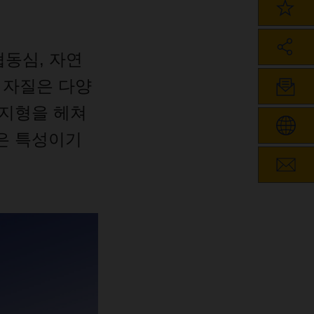
협동심
,
자연
자질은
다양
지형을
헤쳐
은
특성이기