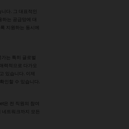
습니다
.
그
대표적인
용하는
공급망에
대
도록
지원하는
동시에
국가는
특히
글로벌
매력적으로
다가오
고
있습니다
.
이제
확인할
수
있습니다
.
et
은
전
직원의
참여
체
네트워크까지
모든