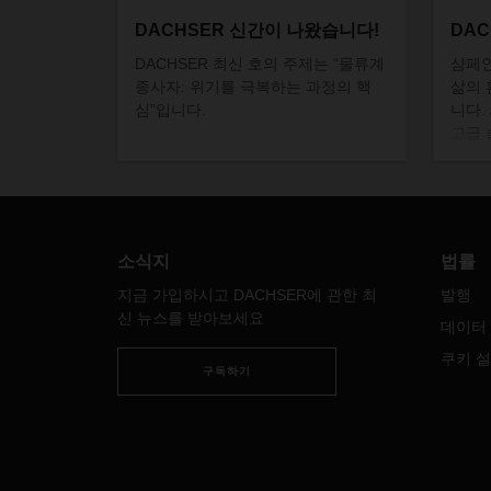
DACHSER 신간이 나왔습니다!
DA
DACHSER
최신
호의
주제는
“물류계
샴페
종사자
:
위기를
극복하는
과정의
핵
삶의
심”입니다
.
니다
.
고급
다
.
샴
점
행
물류
소식지
법률
지금 가입하시고 DACHSER에 관한 최
발행
신 뉴스를 받아보세요
데이터
쿠키 
구독하기