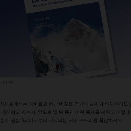
 01/23
최신호에서는
가파르고
험난한
길을
걷거나
날씨가
바뀌더라도
게
개척하고
있는지
,
앞으로
몇
년
동안
어떤
목표를
세우고
어떻게
세한
내용은
6
페이지부터
시작되는
커버
스토리를
확인하세요
.