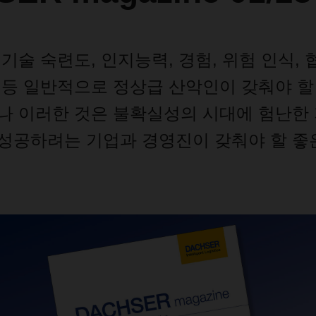
,
기술
숙련도
,
인지능력
,
경험
,
위험
인식
,
등
일반적으로
정상급
산악인이
갖춰야
할
나
이러한
것은
불확실성의
시대에
험난한
성공하려는
기업과
경영진이
갖춰야
할
좋