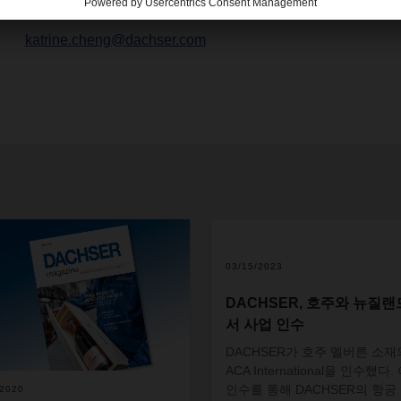
katrine.cheng@dachser.com
03/15/2023
DACHSER, 호주와 뉴질
서 사업 인수
DACHSER
가
호주
멜버른
소재
ACA International
을
인수했다
.
인수를
통해
DACHSER
의
항공
/2020