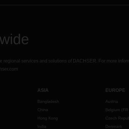
dwide
r the regional services and solutions of DACHSER. For more in
hser.com
ASIA
EUROPE
Bangladesh
Austria
China
Belgium
(
FR
Hong Kong
Czech Repub
India
Denmark