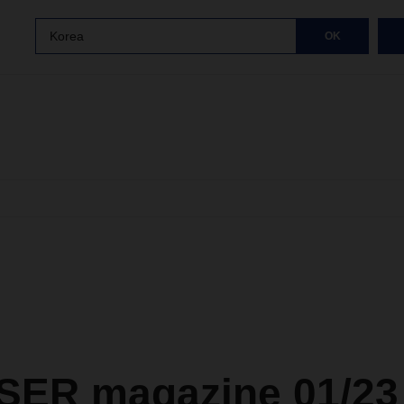
Korea
OK
ER magazine 01/23