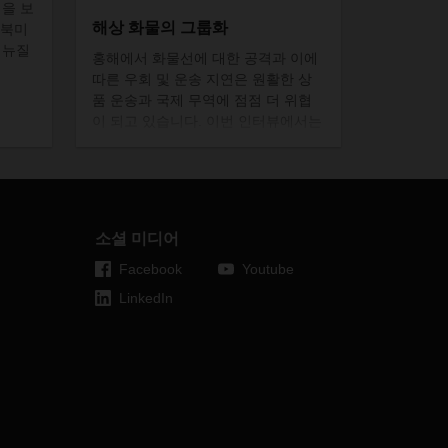
력을
보
해상 화물의 그룹화
북미
뉴질
홍해에서 화물선에 대한 공격과 이에
따른 우회 및 운송 지연은 원활한 상
품 운송과 국제 무역에 점점 더 위협
이 되고 있습니다. 이번 인터뷰에서는
글로벌 해상 화물 LCL 책임자인 크리
스찬 크루스 씨가 대륙 간 그룹화,
LCL(소량화물) 서비스의 역할, 고객
이 얻게 되는 구체적인 이점에 대해
설명합니다.
소셜 미디어
Facebook
Youtube
LinkedIn