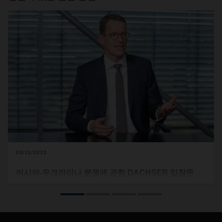
03/11/2022
러시아-우크라이나 분쟁에 관한 DACHSER 입장문
DACHSER
는
큰
우려와
실망감을
안고
우크라이나
상황을
예
의
주시하고
있습니다
. DACHSER
는
전쟁으로
인해
우크라이
나
국민들과
최근에
조국을
떠나야
했던
모든
사람들이
받고
있는
고통에
대해
깊은
슬픔을
느끼고
있습니다
.
전투
,
상호
제