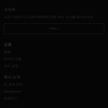
재
,
영공
폐쇄도
이
지역의
공급망과
상품
공급에
막대한
영향
을
미치고
있습니다
.
소식지
지금 가입하시고 DACHSER에 관한 최신 뉴스를 받아보세요
구독하기
법률
발행
데이터 보호
쿠키 설정
회사 소개
전 세계 위치
Mediaroom
문의하기