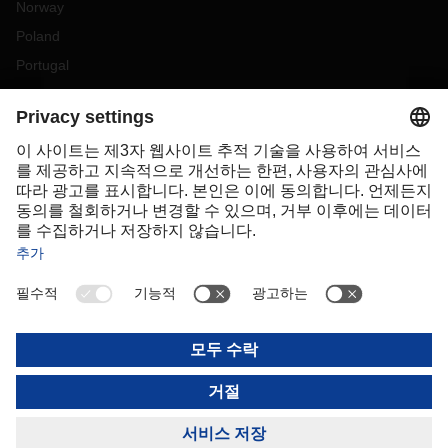
Norway
Poland
Portugal
Romania
Slovakia
Spain
Sweden
Switzerland
(
DE
FR
)
Turkey
OCEANIA
Australia
New Zealand