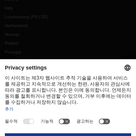
Italy
Luxembourg
(
FR
DE
)
Netherlands
Norway
Poland
Portugal
Romania
Slovakia
Spain
Sweden
Switzerland
(
DE
FR
)
Turkey
OCEANIA
Australia