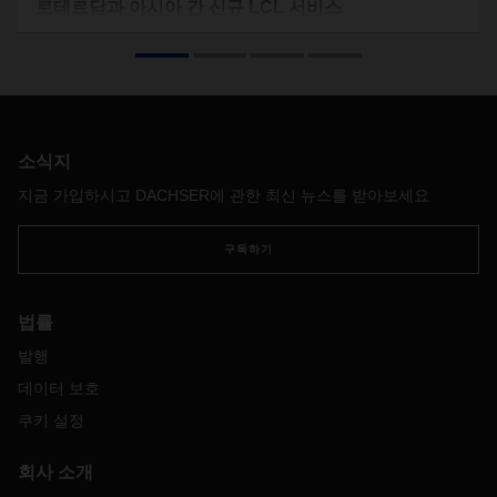
로테르담과 아시아 간 신규 LCL 서비스
DACHSER의 항공 및 해상 화물 사업부가 서비스를 대폭 확장
하고 있습니다. 여기에는 로테르담 항구와 아시아의 여러 항구
를 정기 노선으로 연결하는 새로운 정기 LCL 노선이 포함됩니
다.
소식지
지금 가입하시고 DACHSER에 관한 최신 뉴스를 받아보세요
구독하기
법률
발행
데이터 보호
쿠키 설정
회사 소개