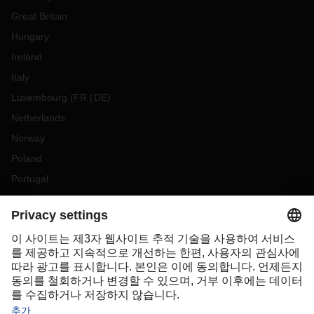
Great Britain
Hungary
Ireland
Italy
Luxembourg
(
FR
DE
)
Netherlands
Norway
Poland
Portugal
Romania
Slovakia
Spain
Sweden
Switzerland
(
DE
FR
)
Turkey