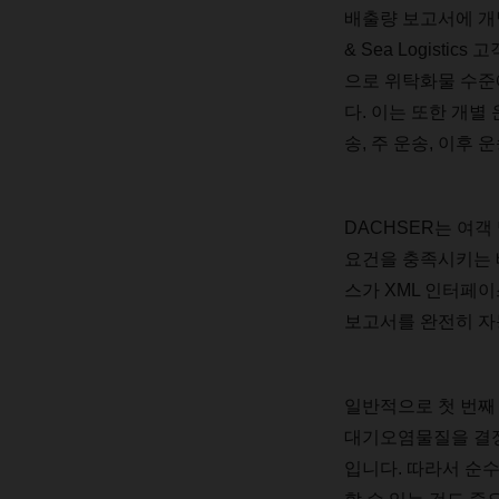
배출량
보고서에
개
& Sea Logistics
고
으로
위탁화물
수준
다
.
이는
또한
개별
송
,
주
운송
,
이후
운
DACHSER
는
여객
요건을
충족시키는
스가
XML
인터페이
보고서를
완전히
자
일반적으로
첫
번째
대기오염물질을
결
입니다
.
따라서
순