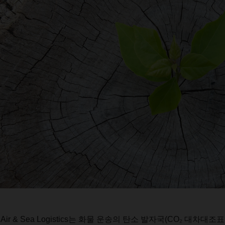
r & Sea Logistics
는
화물
운송의
탄소
발자국
(CO
₂
대차대조표