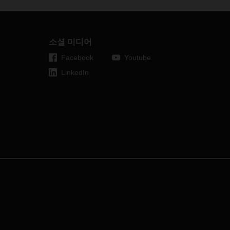
고
있습니다
.
하지만
,
원자재
및
제품
해상
물
부족
,
컨테이너
및
팔레트
부족
,
운전
2017
자
부족
,
육로
,
해상
,
항공
운송의
저장
수
프로
공간
부족에
대한
기사는
이러한
분위
셔티브
소셜 미디어
기에
물을
끼얹고
있습니다
.
도자로
Facebook
Youtube
러한
가능
LinkedIn
어갈