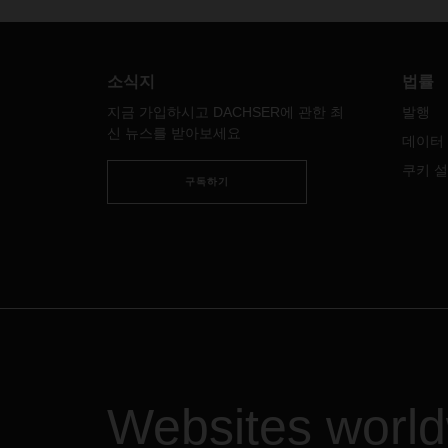
문서 
DAC
영 중
나 운
소식지
법률
되어 
지금 가입하시고 DACHSER에 관한 최
발행
르게 
신 뉴스를 받아보세요
정기
데이터
에 게
쿠키 
구독하기
관련하
경우,
락해 
Websites worl