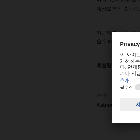
할
수
있는
것도
중
계산을
받게
됩니다
기존의
항공
및
해
을
위해
강조됩니다
배출량
계산기에
대
연락처
Katrine Cheng