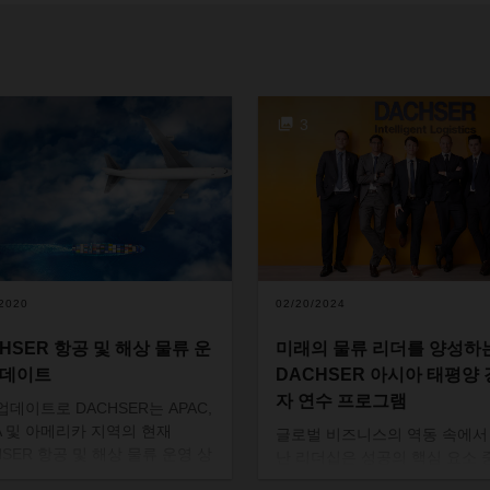
3
/2020
02/20/2024
HSER 항공 및 해상 물류 운
미래의 물류 리더를 양성하
업데이트
DACHSER 아시아 태평양
자 연수 프로그램
업데이트로 DACHSER는 APAC,
A 및 아메리카 지역의 현재
글로벌
비즈니스의
역동
속에서
HSER 항공 및 해상 물류 운영 상
난
리더십은
성공의
핵심
요소
대해 알려 드리고자합니다. 첨부
나입니다
.
뛰어난
리더의
중요