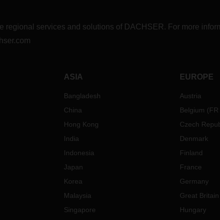
r the regional services and solutions of DACHSER. For more in
hser.com
ASIA
EUROPE
Bangladesh
Austria
China
Belgium
(
FR
Hong Kong
Czech Repub
India
Denmark
Indonesia
Finland
Japan
France
Korea
Germany
Malaysia
Great Britain
Singapore
Hungary