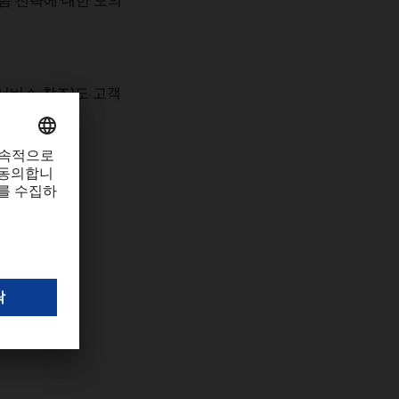
음
전략에
대한
모의
서비스
참조
)
도
고객