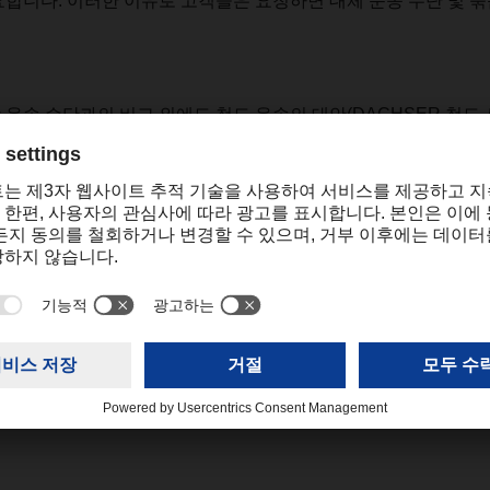
요합니다
.
이러한
이유로
고객들은
요청하면
대체
운송
수단
및
묶
.
상
운송
수단과의
비교
외에도
철도
운송의
대안
(DACHSER
철도
.
해
궁금한
점이
있으면
DACHSER
담당자에게
문의하십시오
.
katrine.cheng@dachser.com