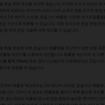
별
운송
관련
계산을
요약해
왔습니다
.
이러한
보고서
작성은
전
객에게
제공되는
부가가치
서비스이며
고객의
개별
요구에
맞게
에서
1
차
에너지
소비량
,
온실가스
배출량
,
다양한
대기오염물질
운송
구간으로
세분될
수
있습니다
.
이런
방식으로
운송
관련
탄
송
등
전체
운송
사슬에
대해
계산될
수
있습니다
.
및
화물
운송에
따른
온실가스
배출량을
계산하기
위한
유럽
표
배출량
계산기를
사용하여
계산합니다
.
배출량
계산기의
또
다른
스를
통해
Othello
운송
관리
시스템으로
자동화된다는
것입니다
동으로
생성할
수
있습니다
.
단계의
배출량
계산에서는
1
차
에너지
소비량
,
온실가스
배출량
정합니다
.
그러나
이
정보는
배출량을
줄이기
위해
필요한
조치를
수한
계산
외에도
배출량
감소에
관한
결정에
필요한
추가적인
근