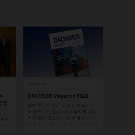
09/27/2021
는
DACHSER Magazine 03/21
 경영
물류
문제가
지난
몇
달
만큼
일간지
와
비즈니스
언론에서
비중있게
다룬
적은
흔치
않습니다
.
전
세계
경제가
뛰어
팬데믹에서
회복되고
있고
,
많은
곳에
중
하
서
생산이
다시
전속력으로
재가동되
성을
잘