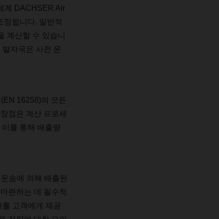
세계
DACHSER Air
조정됩니다
.
일반적
을
계산할
수
있습니
소
발자국은
사전
운
준
(EN 16258)
의
모든
장점은
계산
프로세
.
이를
통해
배출량
,
운송에
의해
배출된
마련하는
데
필수적
거를
고객에게
제공