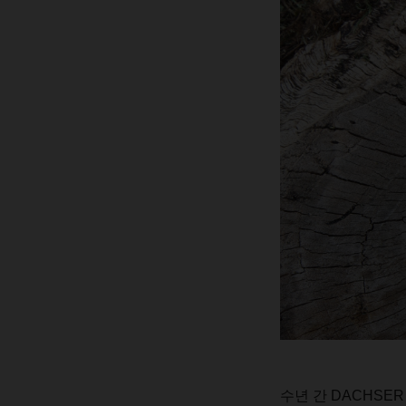
수년
간
DACHSER Ai