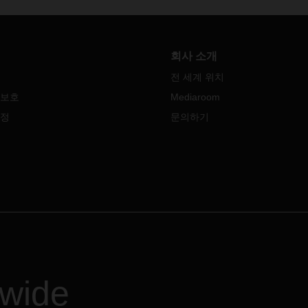
(아래 다운로드 참조)에
알고
있는
DACHSER
항공
및
HSER의 각 국가 조직이 정상 운
류
아시아
태평양
(ASL APAC)
은
인지 또는 제한적으로 운영하거
년에
아시아
태평양
경영자
연
영하지 않는다면 왜 그런지 기재
그램을
시작했습니다
.
이
이니
회사 소개
있습니다. 각 국가의 상황이 빠
는
젊은
인재를
회사의
미래
지
전 세계 위치
변할 수 있으므로 첨부 문서는
육성하는
것을
목표로
하며
,
이
적으로 업데이트되어 웹 사이트
인재들은
새로운
지향점과
지속
 보호
Mediaroom
시될 것입니다.
한
성장으로
DACHSER
를
이끌
설정
문의하기
준비가
되어
있습니다
.
여 질문 또는 문의사항이 있는
 현지 DACHSER 담당자에게 연
주시기 바랍니다.
dwide