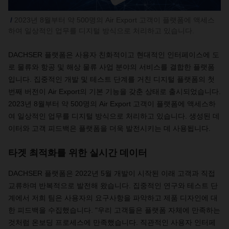
2023년 8월부터 약 500명의 Air Export 고객이 플랫폼에 액세스
하여 일상적인 업무를 디지털 방식으로 처리하고 있습니다.
DACHSER
플랫폼은
사용자
친화적이고
현대적인
인터페이스에
도
로
물류와
항공
및
해상
물류
사업
분야의
서비스를
결합한
플랫폼
입니다
.
집중적인
개발
및
테스트
단계를
거친
디지털
플랫폼의
첫
번째
버전이
Air Export
의
기본
기능을
갖춘
상태로
출시되었습니다
.
2023
년
8
월부터
약
500
명의
Air Export
고객이
플랫폼에
액세스하
여
일상적인
업무를
디지털
방식으로
처리하고
있습니다
.
생성된
데
이터와
고객
피드백은
플랫폼을
더욱
발전시키는
데
사용됩니다
.
타겟 최적화를 위한 실시간 데이터
DACHSER 플랫폼은 2022년 5월 개발이 시작된 이래 고객과 직접
교류하며 반복적으로 발전해 왔습니다. 집중적인 연구와 테스트 단
계에서 저희 팀은 사용자의 요구사항을 파악하고 제품 디자인에 대
한 피드백을 수집했습니다. "우리 고객들은 플랫폼 자체에 만족하는
것처럼 온보딩 프로세스에 만족했습니다. 직관적인 사용자 인터페