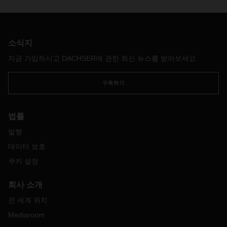
는 2023년을 돌아보며 한마디로 물류의 특별한 호황이 끝났다
고 말합니다. 그럼에도 불구하고 2024년을 자신감 넘치고 활
기차게 시작해야 할 충분한 이유가 있습니다.
소식지
지금 가입하시고 DACHSER에 관한 최신 뉴스를 받아보세요
구독하기
법률
발행
데이터 보호
쿠키 설정
회사 소개
전 세계 위치
Mediaroom