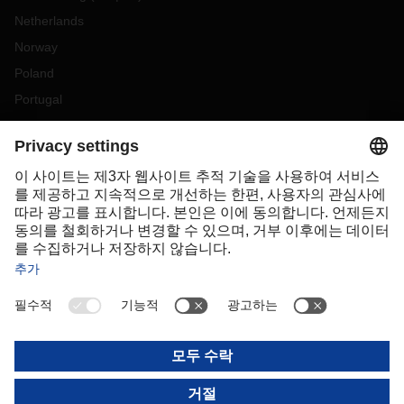
Netherlands
Norway
Poland
Portugal
Romania
Slovakia
Spain
Sweden
Switzerland
(
DE
FR
)
Turkey
OCEANIA
Australia
New Zealand