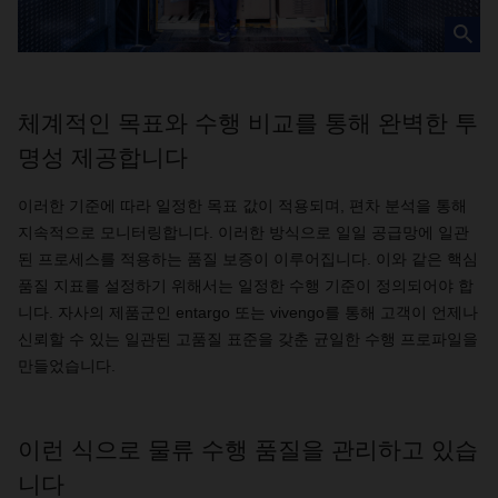
체계적인 목표와 수행 비교를 통해 완벽한 투
명성 제공합니다
이러한
기준에
따라
일정한
목표
값이
적용되며
,
편차
분석을
통해
지속적으로
모니터링합니다
.
이러한
방식으로
일일
공급망에
일관
된
프로세스를
적용하는
품질
보증이
이루어집니다
.
이와
같은
핵심
품질
지표를
설정하기
위해서는
일정한
수행
기준이
정의되어야
합
니다
.
자사의
제품군인
entargo
또는
vivengo
를
통해
고객이
언제나
신뢰할
수
있는
일관된
고품질
표준을
갖춘
균일한
수행
프로파일을
만들었습니다
.
이런 식으로 물류 수행 품질을 관리하고 있습
니다