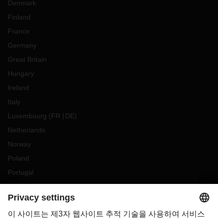
Denmark
Finland
France
Germany
Great Britain
Hungary
Ireland
Italy
Luxembourg
(
FR
DE
)
Netherlands
Norway
Poland
Portugal
Romania
Slovakia
Spain