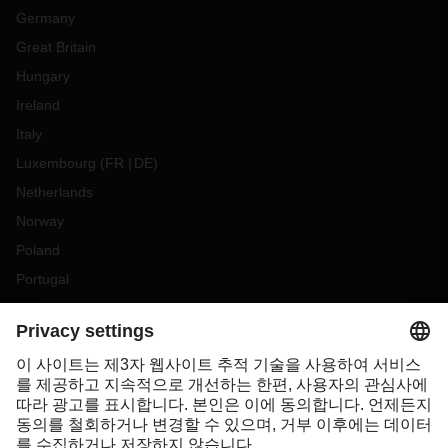
Germany
Great Britain
Hungary
Ireland
Italy
Luxembourg
(
FR
DE
)
Netherlands
Norway
Poland
Portugal
Romania
Slovakia
Spain
Sweden
Switzerland
(
DE
FR
)