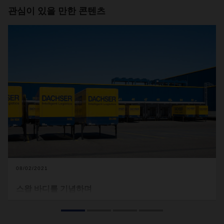
관심이 있을 만한 콘텐츠
08/02/2021
스왑 바디를 기념하며
물류용
표준
화물
컨테이너는
올해
50
주년을
맞이합니다
.
Thomas Simon
은
60
년대
말
해운
선적
컨테이너에서
영감을
받