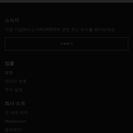
아
스왑
바디
개념을
개발했습니다
.
개발
초기
일부
의문점이
있었
지만
,
이후
스왑
바디는
산업
전체를
혁신적으로
변화시킨
육로
물
류
분야에서
획기적인
혁신으로
자리
잡았습니다
.
소식지
지금 가입하시고 DACHSER에 관한 최신 뉴스를 받아보세요
구독하기
법률
발행
데이터 보호
쿠키 설정
회사 소개
전 세계 위치
Mediaroom
문의하기