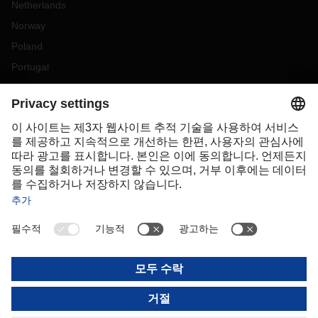
Netherlands
Norway
Poland
Portugal
Romania
Slovakia
Spain
Sweden
Switzerland
(
DE
FR
)
Turkey
OCEANIA
Australia
New Zealand