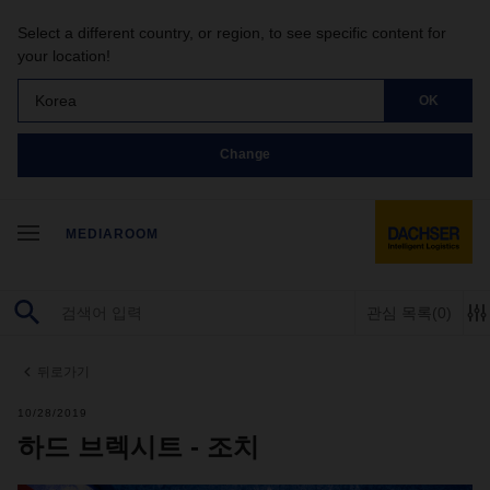
Select a different country, or region, to see specific content for
your location!
Korea
OK
Change
MEDIAROOM
관심 목록
(0)
뒤로가기
10/28/2019
하드 브렉시트 - 조치