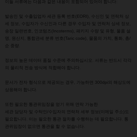
이들
서류에는
다음과
같은
내용이
포함되어
있어야
합니다
:
발송인
및
수출입업자
세관
등록
번호
(EORI),
수신인
및
연락처
상
세
정보
,
수입자가
수신인과
다른
경우
수입자
및
연락처
상세
정보
,
송장
일련번호
,
인코텀즈
(Incoterms),
패키지
수량
및
유형
,
물품
설
명
,
원산지
,
통합관세
분류
번호
(Taric code),
물품의
가치
,
통화
,
총
/
순
중량
.
정보의 높은 데이터 품질 수준에 주의하십시오. 서류는 반드시 각각
의 물리적 전송 방식에 적합해야 합니다.
문서가
전자
형식으로
제공되는
경우
,
가능하면
300dpi
의
해상도에
상응해야
합니다
.
또한
필요한
통관위임장을
얻기
위해
연락
가능한
세관
담당자
및
수탁인
/
수입자의
연락처
세부
정보
(
이메일
주소
)
도
필요합니다
.
이는
필요한
통관
절차를
수행하는
데
필요합니다
.
통
관위임장이
없으면
통관을
할
수
없습니다
.