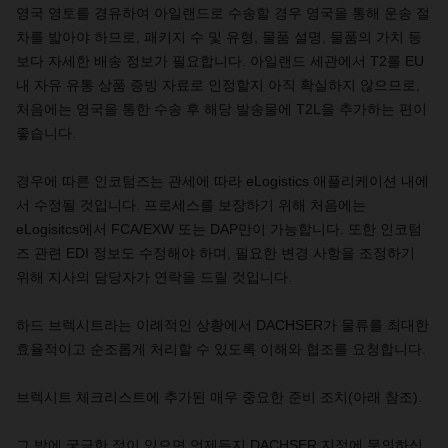
영국
영토를
경유하여
아일랜드로
수송할
경우
영국을
통해
운송
절
차를
밟아야
하므로
,
패키지
수
및
유형
,
물품
설명
,
물품의
가치
등
보다
자세한
배송
정보가
필요합니다
.
아일랜드
세관에서
T2
를
EU
내
자유
유통
상품
증빙
자료로
인정할지
아직
확실하지
않으므로
,
처음에는
영국을
통한
수송
후
해당
발송물에
T2L
을
추가하는
편이
좋습니다
.
경우에
따른
인코텀즈는
관세에
따라
eLogistics
애플리케이션
내에
서
수정될
것입니다
.
프로세스를
보장하기
위해
처음에는
eLogisitcs
에서
FCA/EXW
또는
DAP
만이
가능합니다
.
또한
인코텀
즈
관련
EDI
정보도
수정해야
하며
,
필요한
변경
사항을
조정하기
위해
지사의
담당자가
연락을
드릴
것입니다
.
하드
브렉시트라는
이례적인
상황에서
DACHSER
가
물류를
최대한
효율적이고
순조롭게
처리할
수
있도록
이해와
협조를
요청합니다
.
브렉시트
체크리스트에
추가된
매우
중요한
준비
조치
(
아래
참조
).
그
밖에
궁금한
점이
있으면
언제든지
DACHSER
지점에
문의하십