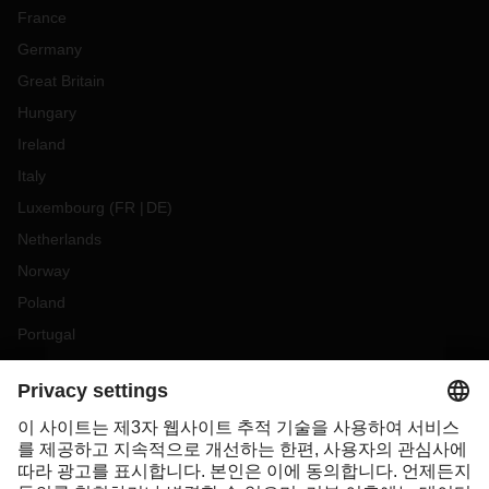
France
Germany
Great Britain
Hungary
Ireland
Italy
Luxembourg
(
FR
DE
)
Netherlands
Norway
Poland
Portugal
Romania
Slovakia
Spain
Sweden