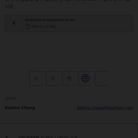
시오
.
Definition of important terms
PDF (0,14 MB)
연락처
Katrine Cheng
katrine.cheng@dachser.com
DACHSER 신간이 나왔습니다!