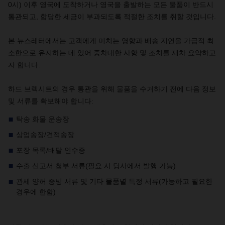
0
시
)
이후
영국에
도착하거나
영국을
출발하는
모든
물품이
반드시
통관되고
,
합당한
세금이
부과되도록
적절한
조치를
취할
것입니다
.
본
뉴스레터에서는
고객에게
미치는
영향과
배송
지연을
가급적
최
소한으로
유지하는
데
있어
중차대한
사항
및
조치를
재차
요약하고
자
합니다
.
하드
브렉시트의
경우
통관을
위해
물품을
수거하기
전에
다음
정보
및
서류를
확보해야
합니다
:
탁송
화물
운송장
상업송장
/
견적송장
포장
목록
/
배달
인수증
수출
신고서
첨부
서류
(
필요
시
당사에서
발행
가능
)
관세
양허
증빙
서류
및
기타
물품별
특정
서류
(
가능하고
필요한
경우에
한함
)