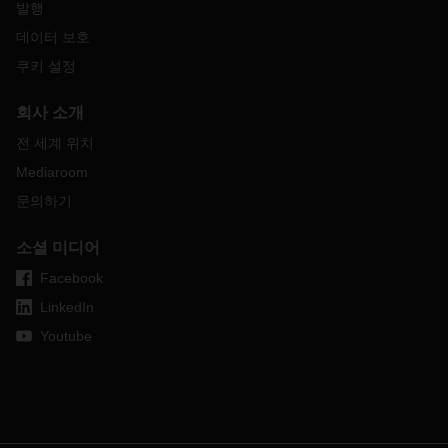
장의 수용력 상황은 매우 긴박합니다.
발행
동시에 DACHSER는 안전한 작업 환경을 보장하고 바이러스
데이터 보호
확산을 막기 위해 엄격한 위생 조치 (예 : 재택근무)를 시행하
쿠키 설정
고 있습니다. DACHSER는 이러한 조치로 인한 영향이 가능한
없도록 노력하고 있지만 정부의 공식 방침과 함께 예방 조치로
회사 소개
인해 운영이 다소 지연 될 수 있습니다.
전 세계 위치
관련하여 질문 또는 문의사항이 있는 경우, 현지 DACHSER 담
당자에게 연락해 주시기 바랍니다.
Mediaroom
문의하기
소셜 미디어
Facebook
LinkedIn
Youtube