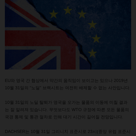
EU
와
영국
간
협상에서
약간의
움직임이
보이고는
있으나
2019
년
10
월
31
일의
“노딜”
브렉시트는
여전히
배제할
수
없는
사안입니다
.
10
월
31
일의
노딜
탈퇴가
영국을
오가는
물품의
이동에
미칠
결과
는
잘
알려져
있습니다
.
무엇보다도
WTO
규정에
따른
모든
물품의
국경
통제
및
통관
절차로
인해
대기
시간이
길어질
전망입니다
.
DACHSER
는
10
월
31
일
그리니치
표준시로
23
시
(
중앙
유럽
표준시